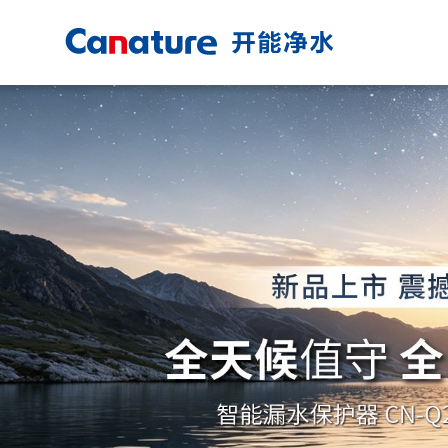
+
品牌愿景
品牌历程
品牌实力
品牌动态
+
产品优势
家用产品
商用产品
产品评测
产品说明书
+
健康用水
全屋净水方案
全厨净水方案
直饮水方案
商业净水方案
+
线下门店
线上购买
DSR服务
安装预留方案