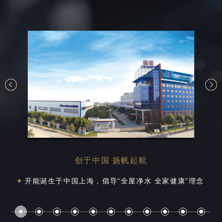
创于中国 扬帆起航
开能净水产品远销北美，打开海外市场
开能商务饮水机在北京奥运会投入使用
开能在深交所创业板挂牌上市（证券代码：300272）
开能净水产品入驻波兰总统府
开能建立现代物流立体仓库
收购北美Hydrotech等知名品牌
与GE、Suez、Selecto达成战略合作伙伴关系
荣获全国净水行业质量领先企业称号
开能成立20周年上市10周年，是一家全球化、专业全屋
开能诞生于中国上海，倡导“全屋净水 全家健康”理念
连续12年获得美国NSF International权威认证
自主生产反渗透膜
开能研发中心正式成立
复合材料压力容器获美国NSF、德国TüV国际认证
多路控制阀通过美国NSF国际认证
引进德国玻璃钢筒全自动化生产线
建立反渗透膜、纳滤膜等膜元件全自动化产
实现POE大水控制阀全自动化产线
收购北美加拿大知名的水处理品牌Rainfresh
荣获2020上海民营制造企业100强（第68名）
净水的公司。
为上海世界游泳锦标赛提供净化饮水保障
开能软水机、复合材料压力容器和控制阀获得ACS国际
收购浙江润鑫，加强POU生产实力
收购世纪丰源，正式进军校园公共饮水领域
荣获中国环境商会抗疫突出贡献会员企业
开能自制软水机获得英国WRAS认证。