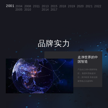
认证
与上海知名国际旅游度假区合作，提供净化饮水保障
连续13年获得BSI（英国标准协会）高标准认证
在全球软水机市场，名列前茅。
2001
2004
2008
2011
2013
2015
2018
2019
2020
2021
2022
成立开能华宇，巩固POE实力，提升产能
上海制造基地玻璃钢桶年产超1,000,000只。
2005
2010
2014
2017
品牌实力
走净世界的中
国智造
产品出口100+国家和地
区， 集团年营收超10
亿，其中欧美 等发达国
家营收占比超50%