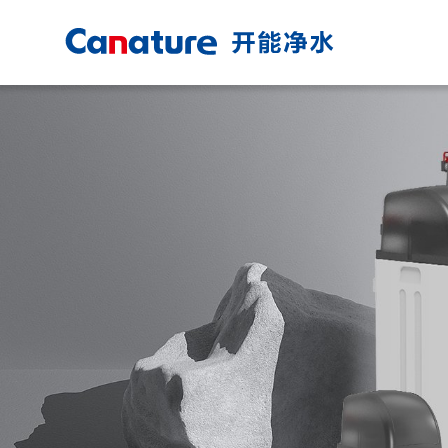
+
品牌愿景
品牌历程
品牌实力
品牌动态
+
产品优势
家用产品
商用产品
产品评测
产品说明书
+
健康用水
全屋净水方案
全厨净水方案
直饮水方案
商业净水方案
+
线下门店
线上购买
DSR服务
安装预留方案